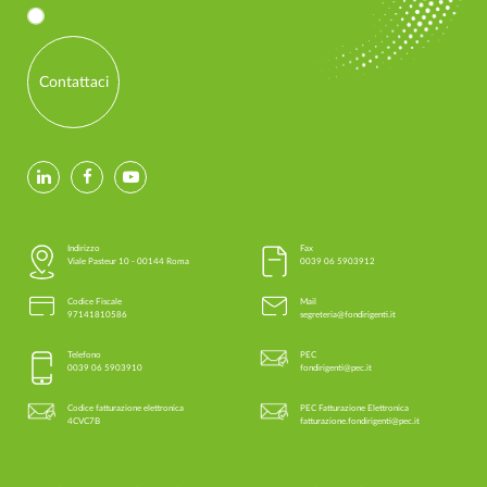
Contattaci
Indirizzo
Fax
Viale Pasteur 10 - 00144 Roma
0039 06 5903912
Codice Fiscale
Mail
97141810586
segreteria@fondirigenti.it
Telefono
PEC
0039 06 5903910
fondirigenti@pec.it
Codice fatturazione elettronica
PEC Fatturazione Elettronica
4CVC7B
fatturazione.fondirigenti@pec.it