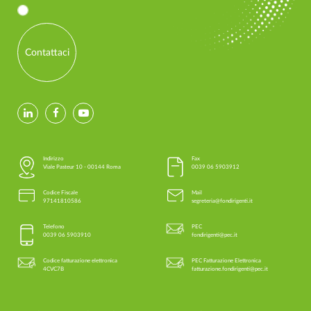
Contattaci
Indirizzo
Fax
Viale Pasteur 10 - 00144 Roma
0039 06 5903912
Codice Fiscale
Mail
97141810586
segreteria@fondirigenti.it
Telefono
PEC
0039 06 5903910
fondirigenti@pec.it
Codice fatturazione elettronica
PEC Fatturazione Elettronica
4CVC7B
fatturazione.fondirigenti@pec.it