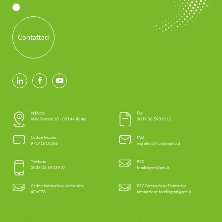
Contattaci
Indirizzo
Fax
Viale Pasteur 10 - 00144 Roma
0039 06 5903912
Codice Fiscale
Mail
97141810586
segreteria@fondirigenti.it
Telefono
PEC
0039 06 5903910
fondirigenti@pec.it
Codice fatturazione elettronica
PEC Fatturazione Elettronica
4CVC7B
fatturazione.fondirigenti@pec.it