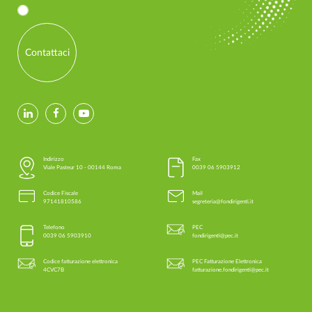
Contattaci
Indirizzo
Fax
Viale Pasteur 10 - 00144 Roma
0039 06 5903912
Codice Fiscale
Mail
97141810586
segreteria@fondirigenti.it
Telefono
PEC
0039 06 5903910
fondirigenti@pec.it
Codice fatturazione elettronica
PEC Fatturazione Elettronica
4CVC7B
fatturazione.fondirigenti@pec.it