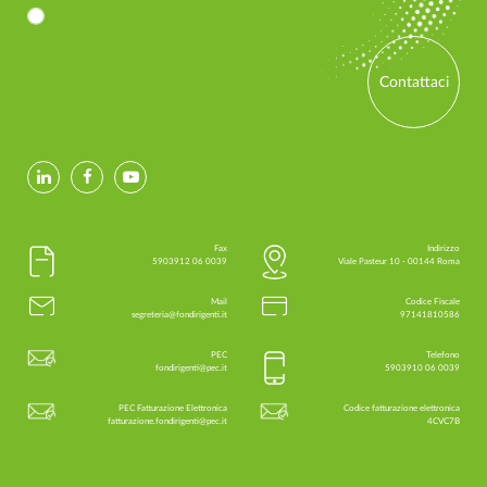
Contattaci
Fax
Indirizzo
0039 06 5903912
Viale Pasteur 10 - 00144 Roma
Mail
Codice Fiscale
segreteria@fondirigenti.it
97141810586
PEC
Telefono
fondirigenti@pec.it
0039 06 5903910
PEC Fatturazione Elettronica
Codice fatturazione elettronica
fatturazione.fondirigenti@pec.it
4CVC7B